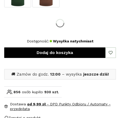
Wybierz rozmiar:
*
Rozmiar
XL
XXL
Dostępność:
Wysyłka natychmiast
Dodaj do koszyka
🚚 Zamów do godz.
12:00
– wysyłka
jeszcze dziś!
856
osób kupiło
930 szt.
Dostawa
od 9,99 zł
- DPD Punkty Odbioru / Automaty -
przedpłata
Zapytaj o produkt