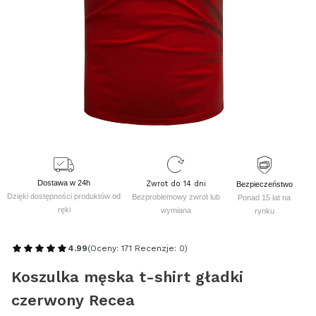
Dostawa w 24h
Zwrot do 14 dni
Bezpieczeństwo
Dzięki dostępności produktów od
Bezproblemowy zwrot lub
Ponad 15 lat na
ręki
wymiana
rynku
4.99
(Oceny: 171 Recenzje: 0)
Koszulka męska t-shirt gładki
czerwony Recea