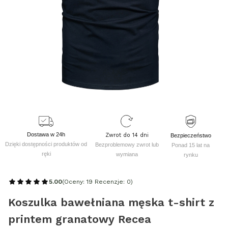
Dostawa w 24h
Zwrot do 14 dni
Bezpieczeństwo
Dzięki dostępności produktów od
Bezproblemowy zwrot lub
Ponad 15 lat na
ręki
wymiana
rynku
5.00
(Oceny: 19 Recenzje: 0)
Koszulka bawełniana męska t-shirt z
printem granatowy Recea