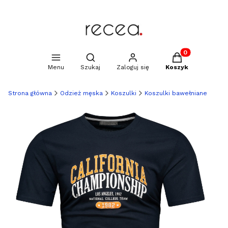
Produkty w kosz
Otwórz wyszukiwarkę
Menu
Szukaj
Zaloguj się
Koszyk
Strona główna
Odzież męska
Koszulki
Koszulki bawełniane