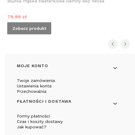
Bluzka męska sweterkowa ciemny beż Recea
Cena promocyjna
79,99 zł
Zobacz produkt
Linki w stopce
MOJE KONTO
Twoje zamówienia
Ustawienia konta
Przechowalnia
PŁATNOŚCI I DOSTAWA
Formy płatności
Czas i koszty dostawy
Jak kupować?