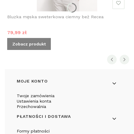
Bluzka męska sweterkowa ciemny beż Recea
Cena promocyjna
79,99 zł
Zobacz produkt
Linki w stopce
MOJE KONTO
Twoje zamówienia
Ustawienia konta
Przechowalnia
PŁATNOŚCI I DOSTAWA
Formy płatności