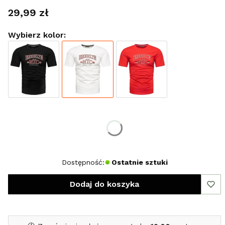
Cena
29,99 zł
Wybierz kolor:
Wybierz rozmiar:
*
Rozmiar
XXL
Dostępność:
Ostatnie sztuki
Dodaj do koszyka