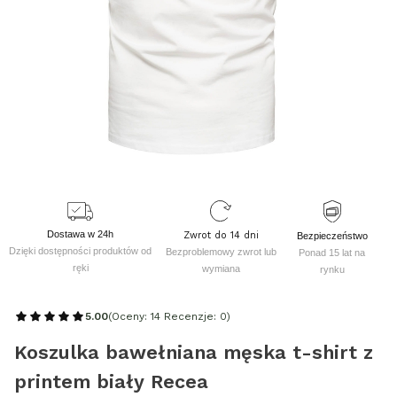
Dostawa w 24h
Zwrot do 14 dni
Bezpieczeństwo
Dzięki dostępności produktów od
Bezproblemowy zwrot lub
Ponad 15 lat na
ręki
wymiana
rynku
5.00
(Oceny: 14 Recenzje: 0)
Koszulka bawełniana męska t-shirt z
printem biały Recea