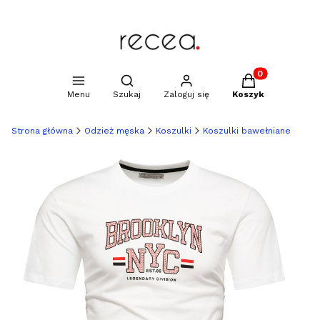
Produkty w kosz
Otwórz wyszukiwarkę
Menu
Szukaj
Zaloguj się
Koszyk
Strona główna
Odzież męska
Koszulki
Koszulki bawełniane