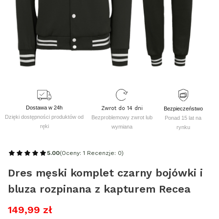
Dostawa w 24h
Zwrot do 14 dni
Bezpieczeństwo
Dzięki dostępności produktów od
Bezproblemowy zwrot lub
Ponad 15 lat na
ręki
wymiana
rynku
5.00
(Oceny: 1 Recenzje: 0)
Dres męski komplet czarny bojówki i
bluza rozpinana z kapturem Recea
149,99 zł