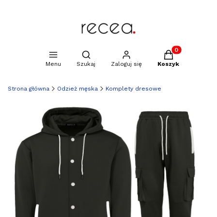
Produkty w kosz
Otwórz wyszukiwarkę
Menu
Szukaj
Zaloguj się
Koszyk
Strona główna
Odzież męska
Komplety dresowe