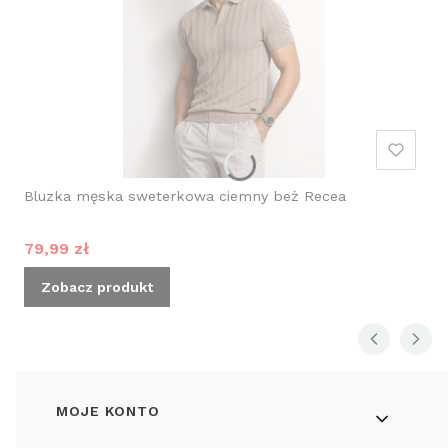
Bluzka męska sweterkowa ciemny beż Recea
Cena promocyjna
79,99 zł
Zobacz produkt
Linki w stopce
MOJE KONTO