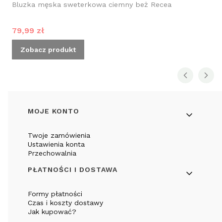
Bluzka męska sweterkowa ciemny beż Recea
Cena promocyjna
79,99 zł
Zobacz produkt
Linki w stopce
MOJE KONTO
Twoje zamówienia
Ustawienia konta
Przechowalnia
PŁATNOŚCI I DOSTAWA
Formy płatności
Czas i koszty dostawy
Jak kupować?