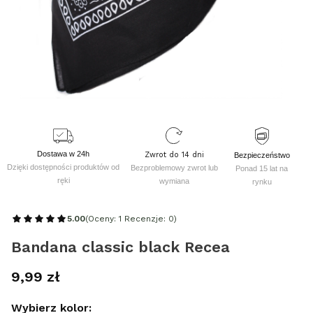
Dostawa w 24h
Zwrot do 14 dni
Bezpieczeństwo
Dzięki dostępności produktów od
Bezproblemowy zwrot lub
Ponad 15 lat na
ręki
wymiana
rynku
5.00
(Oceny: 1 Recenzje: 0)
Bandana classic black Recea
Cena
9,99 zł
Wybierz kolor: