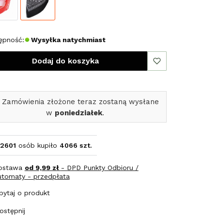
ępność:
Wysyłka natychmiast
Dodaj do koszyka
 Zamówienia złożone teraz zostaną wysłane
w
poniedziałek
.
2601
osób kupiło
4066 szt.
ostawa
od 9,99 zł
- DPD Punkty Odbioru /
utomaty - przedpłata
pytaj o produkt
ostępnij