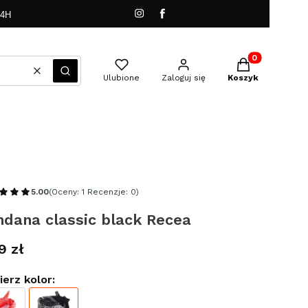
24H
Produkty w kos
Wyczyść
Szukaj
Ulubione
Zaloguj się
Koszyk
5.00
(Oceny: 1 Recenzje: 0)
ndana classic black Recea
a
9 zł
erz kolor: