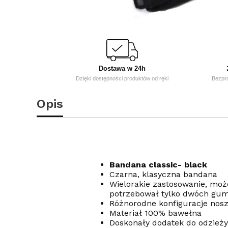
Dostawa w 24h
Dzięki dostępności produktów od ręki
Bezpr
Opis
Bandana classic- black
Czarna, klasyczna bandana
Wielorakie zastosowanie, może
potrzebował tylko dwóch gu
Różnorodne konfiguracje nosze
Materiał 100% bawełna
Doskonały dodatek do odzieży