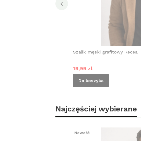
Szalik męski grafitowy Recea
Cena promocyjna
19,99 zł
Do koszyka
Najczęściej wybierane
Nowość