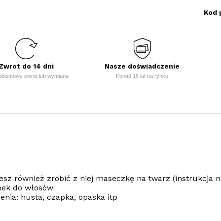
Kod 
Zwrot do 14 dni
Nasze doświadczenie
oblemowy zwrot lub wymiana
Ponad 15 lat na rynku
sz również zrobić z niej maseczkę na twarz (instrukcja n
mek do włosów
nia: husta, czapka, opaska itp