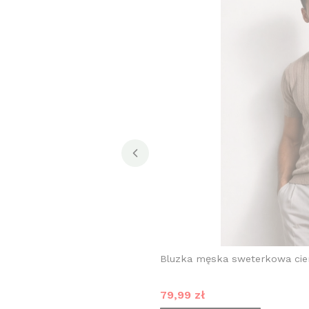
Bluzka męska sweterkowa ci
Cena promocyjna
79,99 zł