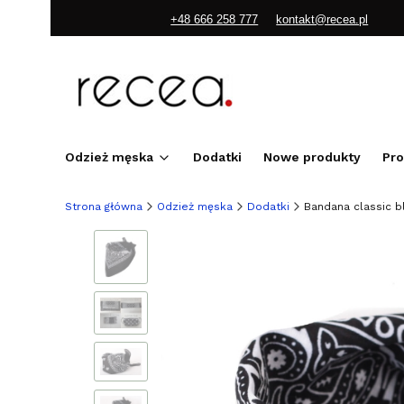
+48 666 258 777
kontakt@recea.pl
Odzież męska
Dodatki
Nowe produkty
Pr
Strona główna
Odzież męska
Dodatki
Bandana classic b