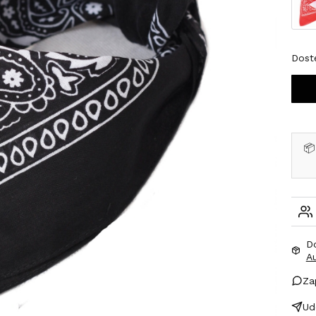
Dost
📦
D
A
Za
Ud