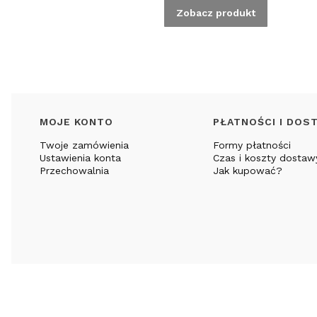
Zobacz produkt
Linki w stopce
MOJE KONTO
PŁATNOŚCI I DOS
Twoje zamówienia
Formy płatności
Ustawienia konta
Czas i koszty dostaw
Przechowalnia
Jak kupować?