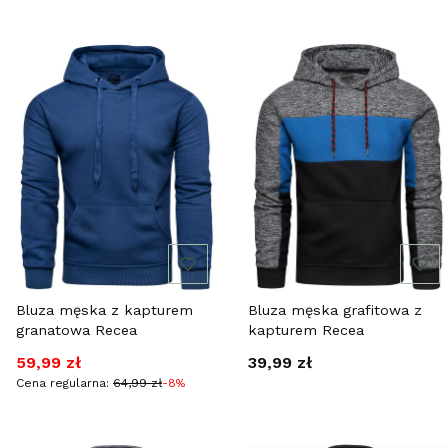
Bluza męska z kapturem
Bluza męska grafitowa z
granatowa Recea
kapturem Recea
Cena promocyjna
Cena
59,99 zł
39,99 zł
Cena regularna:
64,99 zł
-8%