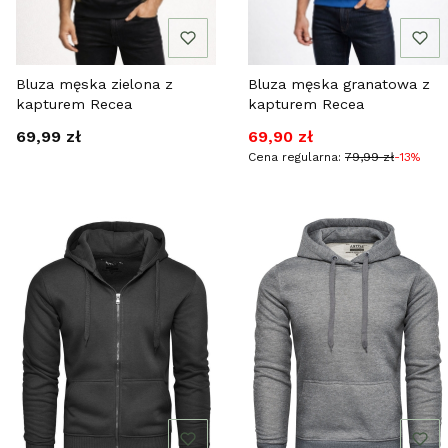
Bluza męska zielona z
Bluza męska granatowa z
kapturem Recea
kapturem Recea
Cena
Cena promocyjna
69,99 zł
69,90 zł
Cena regularna:
79,99 zł
-13%