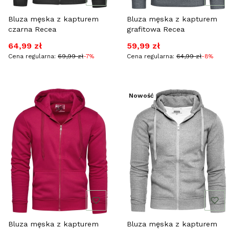
Bluza męska z kapturem
Bluza męska z kapturem
czarna Recea
grafitowa Recea
Cena promocyjna
Cena promocyjna
64,99 zł
59,99 zł
Cena regularna:
69,99 zł
-7%
Cena regularna:
64,99 zł
-8%
Nowość
Bluza męska z kapturem
Bluza męska z kapturem