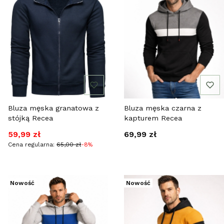
Bluza męska granatowa z
Bluza męska czarna z
stójką Recea
kapturem Recea
Cena promocyjna
Cena
59,99 zł
69,99 zł
Cena regularna:
65,00 zł
-8%
Nowość
Nowość