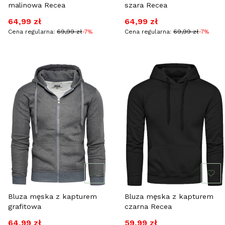
malinowa Recea
szara Recea
Cena promocyjna
Cena promocyjna
64,99 zł
64,99 zł
Cena regularna:
69,99 zł
-7%
Cena regularna:
69,99 zł
-7%
Bluza męska z kapturem
Bluza męska z kapturem
grafitowa
czarna Recea
Cena promocyjna
Cena promocyjna
64,99 zł
59,99 zł