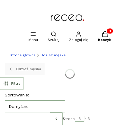
Produkty w kosz
Otwórz wyszukiwarkę
Menu
Szukaj
Zaloguj się
Koszyk
Strona główna
Odzież męska
Odzież męska
Filtry
Lista produktów
Sortowanie:
Domyślne
Strona
z 3
Poprzednie produkty