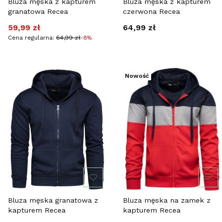
Bluza męska z kapturem
Bluza męska z kapturem
granatowa Recea
czerwona Recea
Cena promocyjna
Cena
59,99 zł
64,99 zł
Cena regularna:
64,99 zł
-8%
Nowość
Bluza męska granatowa z
Bluza męska na zamek z
kapturem Recea
kapturem Recea