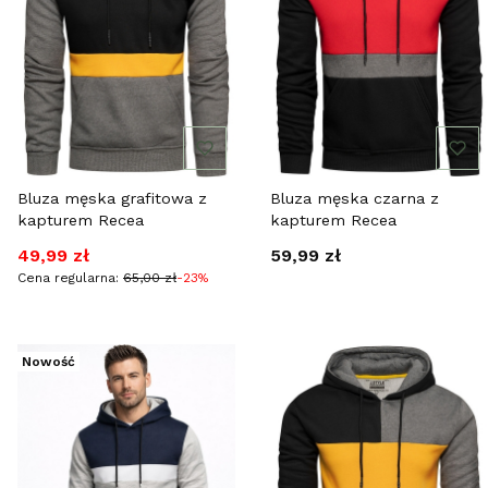
Bluza męska grafitowa z
Bluza męska czarna z
kapturem Recea
kapturem Recea
Cena promocyjna
Cena
49,99 zł
59,99 zł
Cena regularna:
65,00 zł
-23%
Nowość