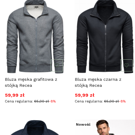
Bluza męska grafitowa z
Bluza męska czarna z
stójką Recea
stójką Recea
Cena promocyjna
Cena promocyjna
59,99 zł
59,99 zł
Cena regularna:
65,00 zł
-8%
Cena regularna:
65,00 zł
-8%
Nowość