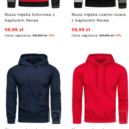
Bluza męska kolorowa z
Bluza męska czarno-szara
kapturem Recea
z kapturem Recea
Cena promocyjna
Cena promocyjna
59,99 zł
59,99 zł
Cena regularna:
69,99 zł
-14%
Cena regularna:
69,99 zł
-14%