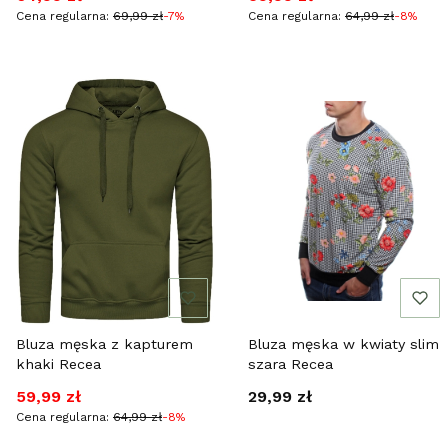
Cena regularna:
69,99 zł
-7%
Cena regularna:
64,99 zł
-8%
Bluza męska z kapturem
Bluza męska w kwiaty slim
khaki Recea
szara Recea
Cena promocyjna
Cena
59,99 zł
29,99 zł
Cena regularna:
64,99 zł
-8%