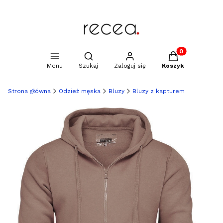
Produkty w kosz
Otwórz wyszukiwarkę
Menu
Szukaj
Zaloguj się
Koszyk
Strona główna
Odzież męska
Bluzy
Bluzy z kapturem