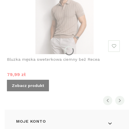
Bluzka męska sweterkowa ciemny beż Recea
Cena promocyjna
79,99 zł
Zobacz produkt
Linki w stopce
MOJE KONTO