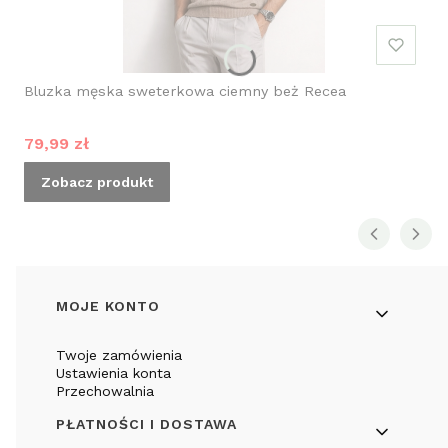
Bluzka męska sweterkowa ciemny beż Recea
Cena promocyjna
79,99 zł
Zobacz produkt
Linki w stopce
MOJE KONTO
Twoje zamówienia
Ustawienia konta
Przechowalnia
PŁATNOŚCI I DOSTAWA