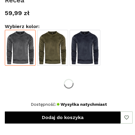
Recea
Cena
59,99 zł
Wybierz kolor:
Wybierz rozmiar:
*
Rozmiar
XXL
Dostępność:
Wysyłka natychmiast
Dodaj do koszyka