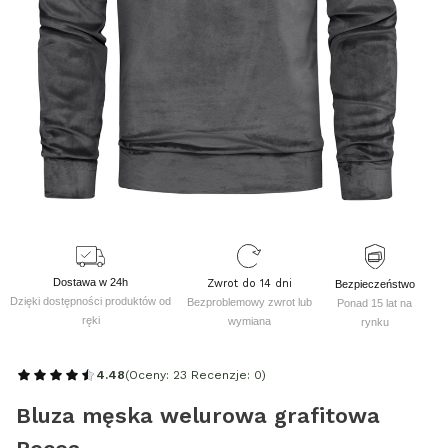
Dostawa w 24h
Zwrot do 14 dni
Bezpieczeństwo
Dzięki dostępności produktów od
Bezproblemowy zwrot lub
Ponad 15 lat na
ręki
wymiana
rynku
4.48
(Oceny: 23 Recenzje: 0)
Bluza męska welurowa grafitowa