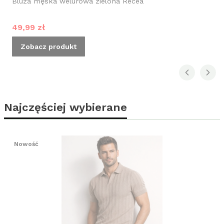
Bluza męska welurowa zielona Recea
Cena promocyjna
49,99 zł
Zobacz produkt
Najczęściej wybierane
Nowość