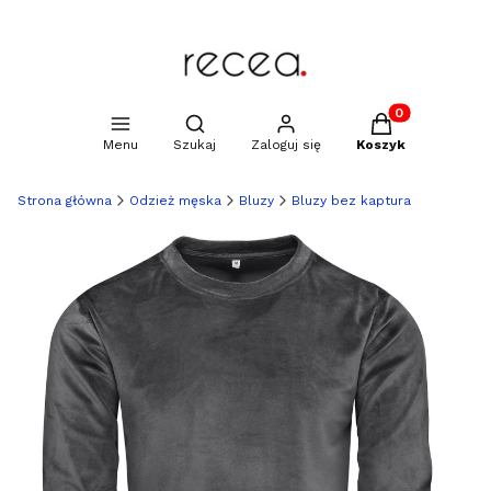
Produkty w kosz
Otwórz wyszukiwarkę
Menu
Szukaj
Zaloguj się
Koszyk
Strona główna
Odzież męska
Bluzy
Bluzy bez kaptura