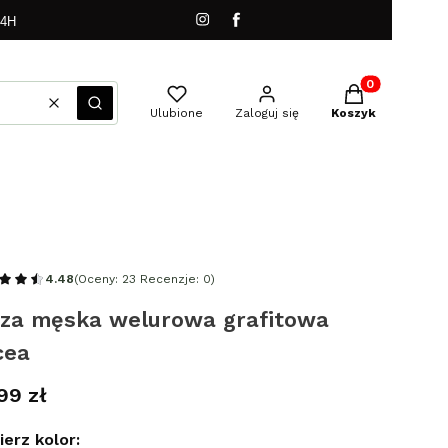
24H
Produkty w kos
Wyczyść
Szukaj
Ulubione
Zaloguj się
Koszyk
4.48
(Oceny: 23 Recenzje: 0)
uza męska welurowa grafitowa
cea
a
99 zł
erz kolor: