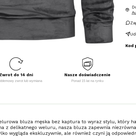
D
A
Za
Ud
Kod 
Zwrot do 14 dni
Nasze doświadczenie
oblemowy zwrot lub wymiana
Ponad 15 lat na rynku
elurowa bluza męska bez kaptura to wyraz stylu, który 
a z delikatnego weluru, nasza bluza zapewnia niezrówn
ylko wygląda ekskluzywnie, ale również czyni ją odpowiedn