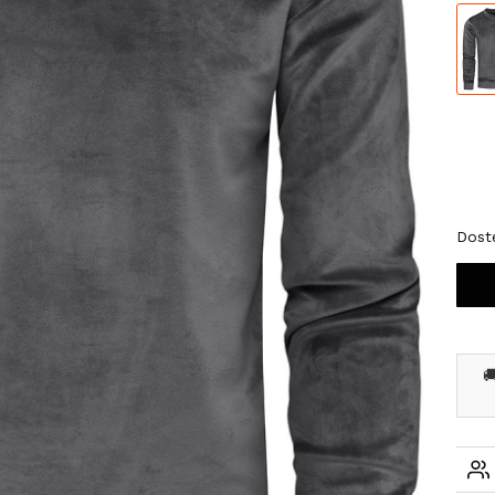
Wybi
*
Roz
XX
Dost
