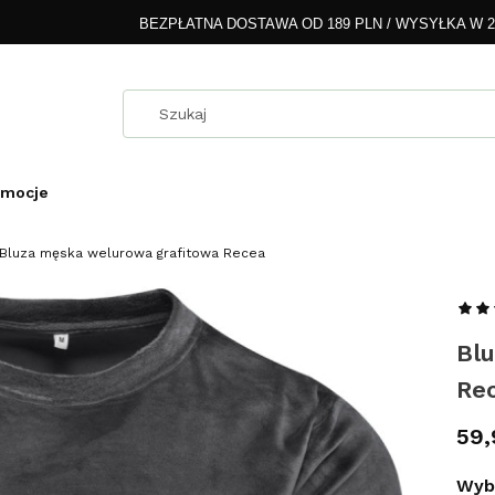
BEZPŁATNA DOSTAWA OD 189 PLN / WYSYŁKA W 
omocje
Bluza męska welurowa grafitowa Recea
Bl
Re
Cen
59,
Wybi