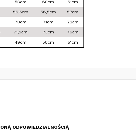
58cm
60cm
61cm
m
56,5cm
56,5cm
57cm
70cm
71cm
72cm
m
71,5cm
73cm
76cm
49cm
50cm
51cm
ZONĄ ODPOWIEDZIALNOŚCIĄ