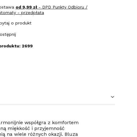
ostawa
od 9,99 zł
- DPD Punkty Odbioru /
utomaty - przedpłata
pytaj o produkt
ostępnij
produktu: 2699
harmonijnie współgra z komfortem
aną miękkość i przyjemność
ią na wiele różnych okazji. Bluza