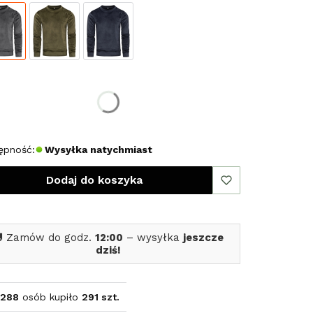
erz rozmiar:
miar
L
ępność:
Wysyłka natychmiast
Dodaj do koszyka
 Zamów do godz.
12:00
– wysyłka
jeszcze
dziś!
288
osób kupiło
291 szt.