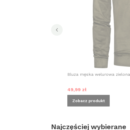
Bluza męska welurowa zielon
Cena promocyjna
49,99 zł
Zobacz produkt
Najczęściej wybierane