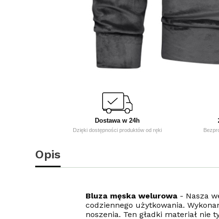
Dostawa w 24h
Dzięki dostępności produktów od ręki
Bezpr
Opis
Bluza męska welurowa
- Nasza w
codziennego użytkowania. Wykonan
noszenia. Ten gładki materiał nie t