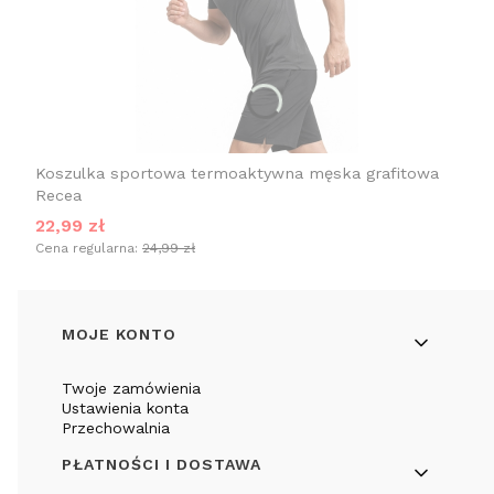
Koszulka sportowa termoaktywna męska grafitowa
Recea
Cena promocyjna
22,99 zł
Cena regularna:
24,99 zł
Linki w stopce
MOJE KONTO
Twoje zamówienia
Ustawienia konta
Przechowalnia
PŁATNOŚCI I DOSTAWA