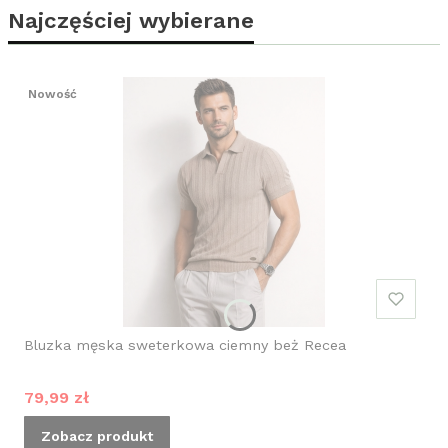
Najczęściej wybierane
Nowość
Bluzka męska sweterkowa ciemny beż Recea
Cena promocyjna
79,99 zł
Zobacz produkt