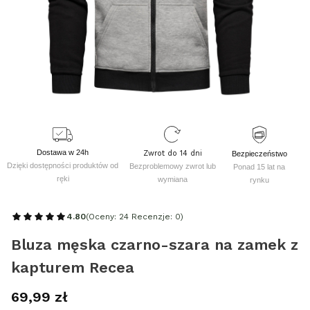
Dostawa w 24h
Zwrot do 14 dni
Bezpieczeństwo
Dzięki dostępności produktów od
Bezproblemowy zwrot lub
Ponad 15 lat na
ręki
wymiana
rynku
4.80
(Oceny: 24 Recenzje: 0)
Bluza męska czarno-szara na zamek z
kapturem Recea
Cena
69,99 zł