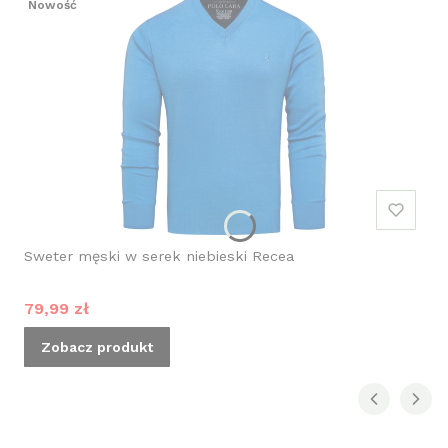
Nowość
Sweter męski w serek niebieski Recea
Cena promocyjna
79,99 zł
Zobacz produkt