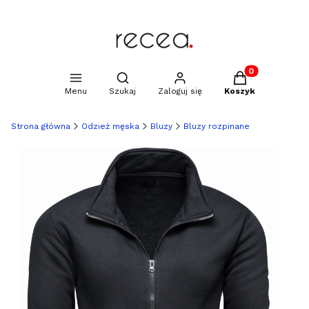
Produkty w kosz
Otwórz wyszukiwarkę
Menu
Szukaj
Zaloguj się
Koszyk
Strona główna
Odzież męska
Bluzy
Bluzy rozpinane