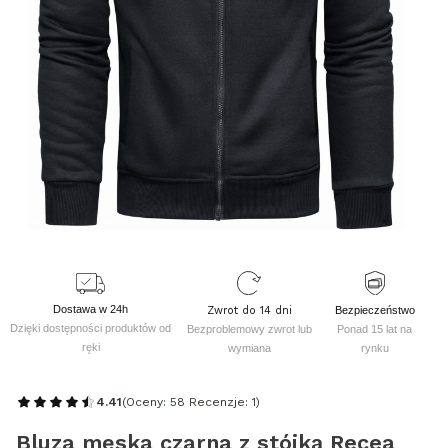
Dostawa w 24h
Zwrot do 14 dni
Bezpieczeństwo
Dzięki dostępności produktów od
Bezproblemowy zwrot lub
Ponad 15 lat na
ręki
wymiana
rynku
4.41
(Oceny: 58 Recenzje: 1)
Bluza męska czarna z stójką Recea