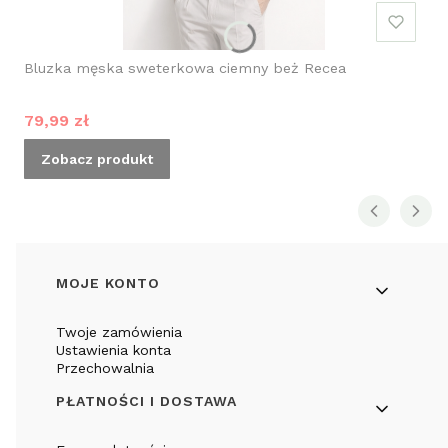
Bluzka męska sweterkowa ciemny beż Recea
Cena promocyjna
79,99 zł
Zobacz produkt
Linki w stopce
MOJE KONTO
Twoje zamówienia
Ustawienia konta
Przechowalnia
PŁATNOŚCI I DOSTAWA