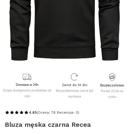
Dostawa w 24h
Zwrot do 14 dni
Bezpieczeństwo
Dzięki dostępności produktów od
Bezproblemowy zwrot lub
Ponad 15 lat na
ręki
wymiana
rynku
4.85
(Oceny: 78 Recenzje: 0)
Bluza męska czarna Recea