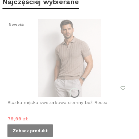
Najczęściej wybierane
Nowość
Bluzka męska sweterkowa ciemny beż Recea
Cena promocyjna
79,99 zł
Zobacz produkt