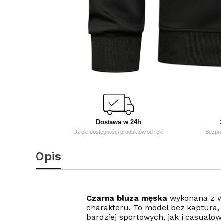
Dostawa w 24h
Dzięki dostępności produktów od ręki
Bezpr
Opis
Czarna bluza męska
wykonana z wy
charakteru. To model bez kaptura, 
bardziej sportowych, jak i casualo