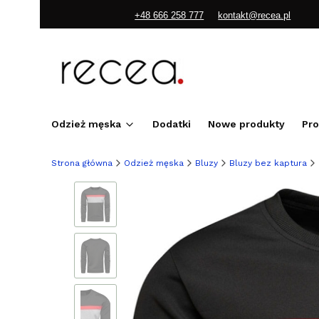
+48 666 258 777
kontakt@recea.pl
Odzież męska
Dodatki
Nowe produkty
Pr
Strona główna
Odzież męska
Bluzy
Bluzy bez kaptura