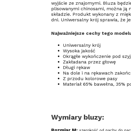
wyjście ze znajomymi. Bluza będz
plisowanymi chinosami, można ją n
składzie. Produkt wykonany z miękk
dni. Uniwersalny krój sprawia, że j
Najważniejsze cechy tego modelu
Uniwersalny krój
Wysoka jakość
Okrągłe wykończenie pod szyj
Zakładana przez głowę
Długi rękaw
Na dole i na rękawach zakoń
Z przodu kolorowe pasy
Materiał 65% bawełna, 35% po
Wymiary bluzy:
Rozmiar M:
szerokość od pachy do pac