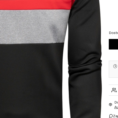
Wybi
*
Roz
L
Dost
🕓
D
A
Za