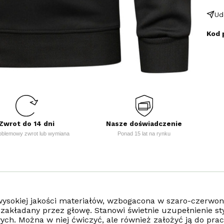
Ud
Kod 
Zwrot do 14 dni
Nasze doświadczenie
oblemowy zwrot lub wymiana
Ponad 15 lat na rynku
sokiej jakości materiałów, wzbogacona w szaro-czerwone
zakładany przez głowę. Stanowi świetnie uzupełnienie sty
wych. Można w niej ćwiczyć, ale również założyć ją do pra