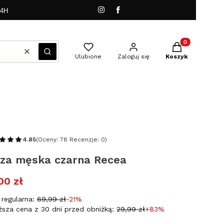
24H
Produkty w kos
Wyczyść
Szukaj
Ulubione
Zaloguj się
Koszyk
4.85
(Oceny: 78 Recenzje: 0)
uza męska czarna Recea
00 zł
regularna:
69,99 zł
-21%
ższa cena z 30 dni przed obniżką:
29,99 zł
+83%