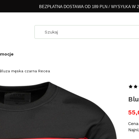
BEZPŁATNA DOSTAWA OD 189 PLN / WYSYŁKA W 
omocje
Bluza męska czarna Recea
Bl
55,
Cena 
Najni