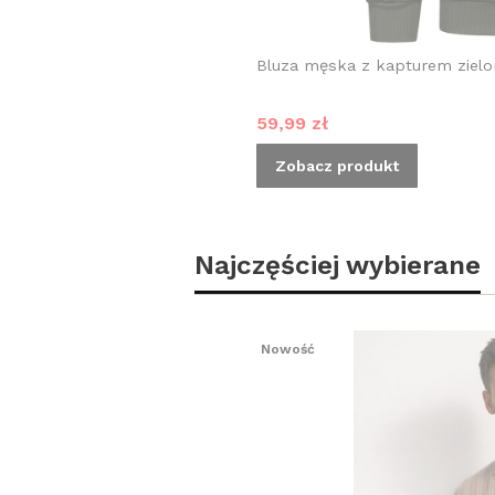
Bluza męska z kapturem ziel
Cena promocyjna
59,99 zł
Zobacz produkt
Najczęściej wybierane
Nowość