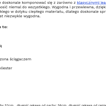
ie doskonale komponować się z zarówno z
klasycznymi je
osić niemal do wszystkiego. Wygodna i przewiewna, dzięk
iego w dotyku ciepłego materiału, dlatego doskonale spr
est niezwykle wygodna.
 to:
ą
czona ściągaczem
liester
hy 52cm , długość rękawa od pachy: 56cm, długość rękawa od rami