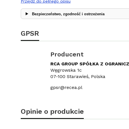
Przejdź do pełnego opisu
Bezpieczeństwo, zgodność i ostrzeżenia
GPSR
Producent
RCA GROUP SPÓŁKA Z OGRANIC
Węgrowska 1c
07-100 Starawieś, Polska
gpsr@recea.pl
Opinie o produkcie