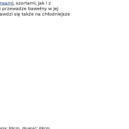
ansami
, szortami, jak i z
i przewadze bawełny w jej
awdzi się także na chłodniejsze
enia: 69cm, długość: 68cm