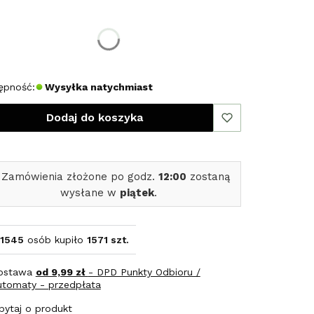
erz rozmiar:
miar
ępność:
Wysyłka natychmiast
Dodaj do koszyka
 Zamówienia złożone po godz.
12:00
zostaną
wysłane w
piątek
.
1545
osób kupiło
1571 szt.
ostawa
od 9,99 zł
- DPD Punkty Odbioru /
utomaty - przedpłata
pytaj o produkt