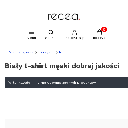
Produkty w kosz
Otwórz wyszukiwarkę
Menu
Szukaj
Zaloguj się
Koszyk
Strona główna
Leksykon
B
Biały t-shirt męski dobrej jakości
Lista produktów
W tej kategorii nie ma obecnie żadnych produktów