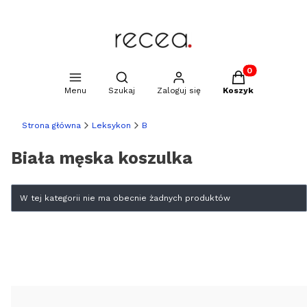
Produkty w kosz
Otwórz wyszukiwarkę
Menu
Szukaj
Zaloguj się
Koszyk
Strona główna
Leksykon
B
Biała męska koszulka
Lista produktów
W tej kategorii nie ma obecnie żadnych produktów